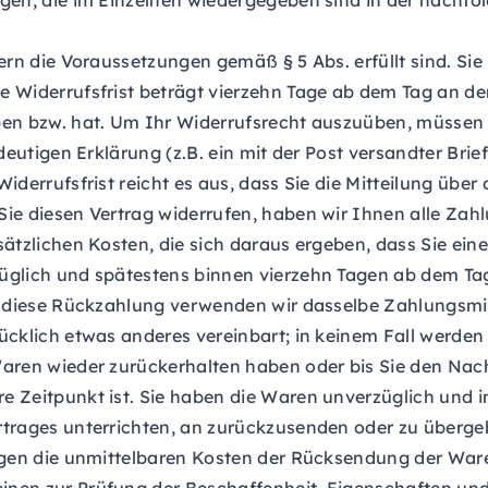
gen, die im Einzelnen wiedergegeben sind in der nachfol
fern die Voraussetzungen gemäß § 5 Abs. erfüllt sind. S
 Widerrufsfrist beträgt vierzehn Tage ab dem Tag an dem
ben bzw. hat. Um Ihr Widerrufsrecht auszuüben, müssen
deutigen Erklärung (z.B. ein mit der Post versandter Brief
iderrufsfrist reicht es aus, dass Sie die Mitteilung übe
ie diesen Vertrag widerrufen, haben wir Ihnen alle Zahl
ätzlichen Kosten, die sich daraus ergeben, dass Sie ein
üglich und spätestens binnen vierzehn Tagen ab dem Tag
r diese Rückzahlung verwenden wir dasselbe Zahlungsmitt
rücklich etwas anderes vereinbart; in keinem Fall werde
Waren wieder zurückerhalten haben oder bis Sie den Nac
 Zeitpunkt ist. Sie haben die Waren unverzüglich und i
trages unterrichten, an zurückzusenden oder zu übergebe
ragen die unmittelbaren Kosten der Rücksendung der Ware