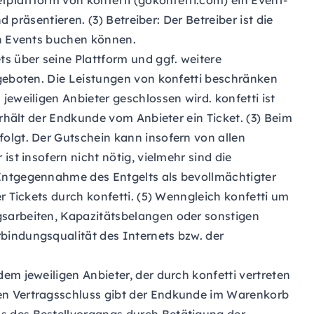
etplattform von konfetti (gokonfetti.com) ein Event-
 präsentieren. (3) Betreiber: Der Betreiber ist die
rn Events buchen können.
s über seine Plattform und ggf. weitere
ngeboten. Die Leistungen von konfetti beschränken
eweiligen Anbieter geschlossen wird. konfetti ist
erhält der Endkunde vom Anbieter ein Ticket. (3) Beim
olgt. Der Gutschein kann insofern von allen
st insofern nicht nötig, vielmehr sind die
 Entgegennahme des Entgelts als bevollmächtigter
r Tickets durch konfetti. (5) Wenngleich konfetti um
gsarbeiten, Kapazitätsbelangen oder sonstigen
bindungsqualität des Internets bzw. der
em jeweiligen Anbieter, der durch konfetti vertreten
gen Vertragsschluss gibt der Endkunde im Warenkorb