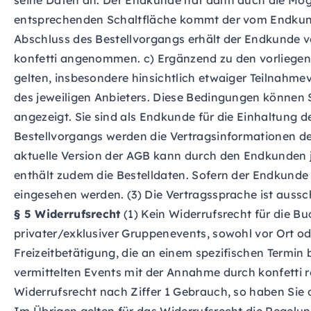
seine Daten an. Der Endkunde hat dann auch die Mögl
entsprechenden Schaltfläche kommt der vom Endkund
Abschluss des Bestellvorgangs erhält der Endkunde von
konfetti angenommen. c) Ergänzend zu den vorliege
gelten, insbesondere hinsichtlich etwaiger Teilnahm
des jeweiligen Anbieters. Diese Bedingungen können
angezeigt. Sie sind als Endkunde für die Einhaltung
Bestellvorgangs werden die Vertragsinformationen der 
aktuelle Version der AGB kann durch den Endkunden j
enthält zudem die Bestelldaten. Sofern der Endkunde 
eingesehen werden. (3) Die Vertragssprache ist aussc
§ 5 Widerrufsrecht
(1) Kein Widerrufsrecht für die B
privater/exklusiver Gruppenevents, sowohl vor Ort od
Freizeitbetätigung, die an einem spezifischen Termin
vermittelten Events mit der Annahme durch konfetti 
Widerrufsrecht nach Ziffer 1 Gebrauch, so haben Sie 