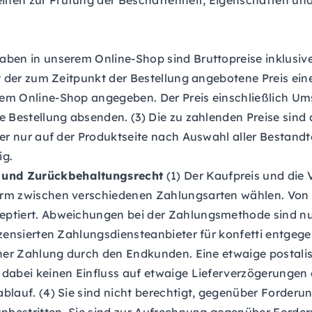
inen zur Prüfung der Beschaffenheit, Eigenschaften un
aben in unserem Online-Shop sind Bruttopreise inklusiv
t der zum Zeitpunkt der Bestellung angebotene Preis ein
rem Online-Shop angegeben. Der Preis einschließlich Um
e Bestellung absenden. (3) Die zu zahlenden Preise sin
aher nur auf der Produktseite nach Auswahl aller Bestan
ig.
 und Zurückbehaltungsrecht
(1) Der Kaufpreis und die 
orm zwischen verschiedenen Zahlungsarten wählen. Von 
eptiert. Abweichungen bei der Zahlungsmethode sind nu
izensierten Zahlungsdiensteanbieter für konfetti entge
icher Zahlung durch den Endkunden. Eine etwaige postal
dabei keinen Einfluss auf etwaige Lieferverzögerungen 
blauf. (4) Sie sind nicht berechtigt, gegenüber Forderun