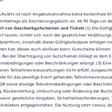
en
fwärts ist nach Angebotsannahme keine kostenfreie Sto
tbetrags als Stornierungsgebühr an. Ab 90 Tage vor de
keit von Geschenkgutscheinen und Tickets
(1) Die Gültig
 lauten, richtet sich nach der gesetzlichen Verjährungsfr
tplattform, innerhalb dieser Gültigkeitsdauer erfolgen m
aten hat, diesen auch einlösen kann. Gutscheine können 
. Bei der Übertragung von Gutscheinen obliegt es dem E
hmebedingungen oder Beschränkungen erlangt. (3) Eine Rü
nen Teilnahmevoraussetzungen nicht erfüllt, ausgeschlo
lle für das jeweilige Event geltenden Teilnahmevorausse
 AGB sowie etwaige Teilnahmebedingungen oder Beschrän
ung, Rückerstattung, Umbuchung oder Änderung der Buchu
wenn gesetzliche Vorgaben, Sicherheitsanforderungen,
nbieters entgegenstehen. Die Nutzung setzt voraus, das