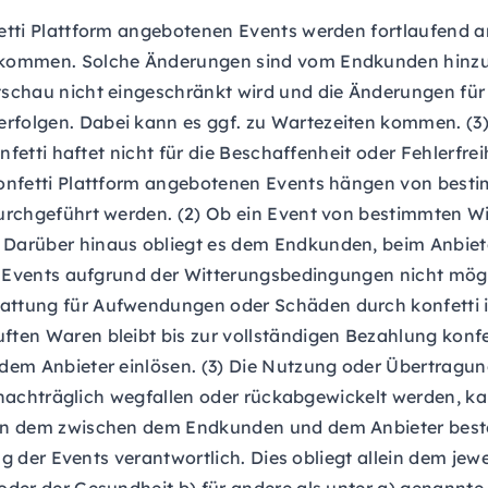
fetti Plattform angebotenen Events werden fortlaufend 
 kommen. Solche Änderungen sind vom Endkunden hinzu
tschau nicht eingeschränkt wird und die Änderungen für
olgen. Dabei kann es ggf. zu Wartezeiten kommen. (3) 
nfetti haftet nicht für die Beschaffenheit oder Fehlerfre
 konfetti Plattform angebotenen Events hängen von be
urchgeführt werden. (2) Ob ein Event von bestimmten W
 Darüber hinaus obliegt es dem Endkunden, beim Anbiet
es Events aufgrund der Witterungsbedingungen nicht mögl
ttung für Aufwendungen oder Schäden durch konfetti is
ten Waren bleibt bis zur vollständigen Bezahlung konfet
em Anbieter einlösen. (3) Die Nutzung oder Übertragung 
g nachträglich wegfallen oder rückabgewickelt werden, k
von dem zwischen dem Endkunden und dem Anbieter beste
ng der Events verantwortlich. Dies obliegt allein dem jewe