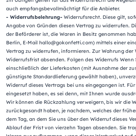
Im Übrigen gelten für das Widerrufsrecht die Regelun
auch empfangsbevollmächtigt für die Anbieter.
- Widerrufsbelehrung-
Widerrufsrecht. Diese gilt, so
Angabe von Gründen diesen Vertrag zu widerrufen. Die
der Beförderer ist, die Waren in Besitz genommen ha
Berlin, E-Mail hallo@gokonfetti.com) mittels einer ein
Vertrag zu widerrufen, informieren. Zur Wahrung der W
Widerrufsfrist absenden. Folgen des Widerrufs Wenn S
einschließlich der Lieferkosten (mit Ausnahme der zus
günstigste Standardlieferung gewählt haben), unverz
Widerruf dieses Vertrags bei uns eingegangen ist. Fü
eingesetzt haben, es sei denn, mit Ihnen wurde ausd
Wir können die Rückzahlung verweigern, bis wir die 
zurückgesandt haben, je nachdem, welches der frühere
dem Tag, an dem Sie uns über den Widerruf dieses Ver
Ablauf der Frist von vierzehn Tagen absenden. Sie t