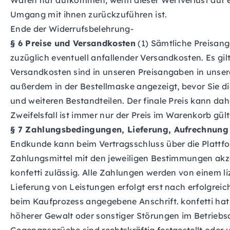
Waren nur aufkommen, wenn dieser Wertverlust auf e
Umgang mit ihnen zurückzuführen ist.
Ende der Widerrufsbelehrung-
§ 6 Preise und Versandkosten
(1) Sämtliche Preisang
zuzüglich eventuell anfallender Versandkosten. Es gil
Versandkosten sind in unseren Preisangaben in unse
außerdem in der Bestellmaske angezeigt, bevor Sie di
und weiteren Bestandteilen. Der finale Preis kann d
Zweifelsfall ist immer nur der Preis im Warenkorb gült
§ 7 Zahlungsbedingungen, Lieferung, Aufrechnung
Endkunde kann beim Vertragsschluss über die Plattf
Zahlungsmittel mit den jeweiligen Bestimmungen akz
konfetti zulässig. Alle Zahlungen werden von einem l
Lieferung von Leistungen erfolgt erst nach erfolgre
beim Kaufprozess angegebene Anschrift. konfetti hat 
höherer Gewalt oder sonstiger Störungen im Betriebsa