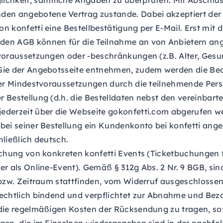
ichkeit, sämtliche Angaben zu überprüfen. Mit Abschlus
en angebotene Vertrag zustande. Dabei akzeptiert der 
 konfetti eine Bestellbestätigung per E-Mail. Erst mit d
nden AGB können für die Teilnahme an von Anbietern 
evoraussetzungen oder -beschränkungen (z.B. Alter, Ges
 Sie der Angebotsseite entnehmen, zudem werden die Bed
 der Mindestvoraussetzungen durch die teilnehmende Pers
Bestellung (d.h. die Bestelldaten nebst den vereinbarte
ederzeit über die Webseite gokonfetti.com abgerufen we
bei seiner Bestellung ein Kundenkonto bei konfetti ange
hließlich deutsch.
uchung von konkreten konfetti Events (Ticketbuchungen 
er als Online-Event). Gemäß § 312g Abs. 2 Nr. 9 BGB, si
 bzw. Zeitraum stattfinden, vom Widerruf ausgeschlossen
rechtlich bindend und verpflichtet zur Abnahme und Bez
die regelmäßigen Kosten der Rücksendung zu tragen, sofer