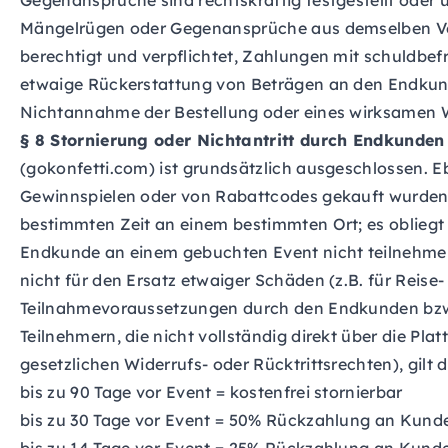
Gegenansprüche sind rechtskräftig festgestellt oder 
Mängelrügen oder Gegenansprüche aus demselben Vert
berechtigt und verpflichtet, Zahlungen mit schuldbefr
etwaige Rückerstattung von Beträgen an den Endkunde
Nichtannahme der Bestellung oder eines wirksamen W
§ 8 Stornierung oder Nichtantritt durch Endkunden
(gokonfetti.com) ist grundsätzlich ausgeschlossen. E
Gewinnspielen oder von Rabattcodes gekauft wurden. D
bestimmten Zeit an einem bestimmten Ort; es obliegt 
Endkunde an einem gebuchten Event nicht teilnehm
nicht für den Ersatz etwaiger Schäden (z.B. für Reis
Teilnahmevoraussetzungen durch den Endkunden bzw.
Teilnehmern, die nicht vollständig direkt über die Pla
gesetzlichen Widerrufs- oder Rücktrittsrechten), gilt 
bis zu 90 Tage vor Event = kostenfrei stornierbar
bis zu 30 Tage vor Event = 50% Rückzahlung an Kund