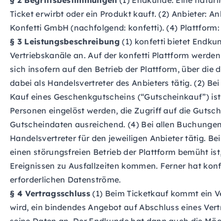
§ 2 Begriffsbestimmungen
(1) Endkunde: Eine natürli
Ticket erwirbt oder ein Produkt kauft. (2) Anbieter: An
Konfetti GmbH (nachfolgend: konfetti). (4) Plattform
§ 3 Leistungsbeschreibung
(1) konfetti bietet Endk
Vertriebskanäle an. Auf der konfetti Plattform werde
sich insofern auf den Betrieb der Plattform, über die
dabei als Handelsvertreter des Anbieters tätig. (2) B
Kauf eines Geschenkgutscheins (“Gutscheinkauf”) ist 
Personen eingelöst werden, die Zugriff auf die Gutsch
Gutscheindaten ausreichend. (4) Bei allen Buchungen
Handelsvertreter für den jeweiligen Anbieter tätig. B
einen störungsfreien Betrieb der Plattform bemüht i
Ereignissen zu Ausfallzeiten kommen. Ferner hat kon
erforderlichen Datenströme.
§ 4 Vertragsschluss
(1) Beim Ticketkauf kommt ein Ve
wird, ein bindendes Angebot auf Abschluss eines Ver