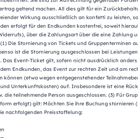
unbestritten. Sie sind zur Aufrechnung gegenüber Forde
rag geltend machen. All dies gilt für ein Zurückbehalt
eiender Wirkung ausschließlich an konfetti zu leisten, so
n erfolgt für den Endkunden kostenfrei, soweit hierauf
iderrufs), über die Zahlungsart über die eine Zahlung 
(1) Die Stornierung von Tickets und Gruppenterminen au
benso ist die Stornierung ausgeschlossen bei Leistunge
as Event-Ticket gilt, sofern nicht ausdrücklich anders
dem Endkunden, das Event zur rechten Zeit und am recht
en können (etwa wegen entgegenstehender Teilnahmebe
e- und Unterkunftskosten) auf. Insbesondere ist eine Rü
 die teilnehmende Person ausgeschlossen. (3) Für Gr
ttform erfolgt) gilt: Möchten Sie ihre Buchung storniere
die nachfolgenden Preisstaffelung:
en