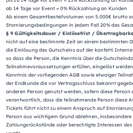
bis zu 14 Tage vor Event = 25% Rückzahlung an Kund
ab 14 Tage vor Event = 0% Rückzahlung an Kunden
Ab einem Gesamtbestellvolumen von 5.000€ brutto au
Stornierungsbedingungen in jedem Fall 20% des Gesam
§ 9 Gültigkeitsdauer / Einlösefrist / Übertragbar
nicht auf eine bestimmte Zeit an einem bestimmten Ort
die Einlösung des Gutscheins auf der konfetti Interne
so dass die Person, die Kenntnis über die Gutscheind
Teilnahmevoraussetzungen erfüllen, eingelöst werden
Kenntnis der vorliegenden AGB sowie etwaiger Teilna
der Endkunde die vor Vertragsschluss bekannt gegebe
anderen Person genutzt werden, sofern diese Person a
verantwortlich, dass die teilnehmende Person diese
Tickets führt nicht zu einem Anspruch auf Stornier
Person aus wichtigem Grund ablehnen, insbesondere 
Zahlungsrückstände oder berechtigte Interessen des A