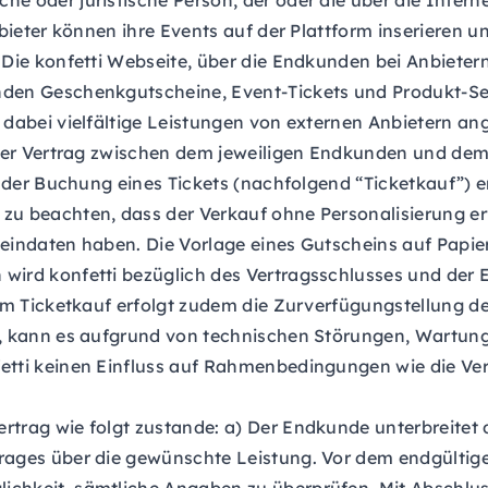
che oder juristische Person, der oder die über die Intern
bieter können ihre Events auf der Plattform inserieren und
: Die konfetti Webseite, über die Endkunden bei Anbiete
unden Geschenkgutscheine, Event-Tickets und Produkt-Set
n dabei vielfältige Leistungen von externen Anbietern a
 der Vertrag zwischen dem jeweiligen Endkunden und dem j
ei der Buchung eines Tickets (nachfolgend “Ticketkauf”) 
zu beachten, dass der Verkauf ohne Personalisierung erf
eindaten haben. Die Vorlage eines Gutscheins auf Papier i
 wird konfetti bezüglich des Vertragsschlusses und der
eim Ticketkauf erfolgt zudem die Zurverfügungstellung de
st, kann es aufgrund von technischen Störungen, Wartun
fetti keinen Einfluss auf Rahmenbedingungen wie die Ver
rtrag wie folgt zustande: a) Der Endkunde unterbreitet d
trages über die gewünschte Leistung. Vor dem endgülti